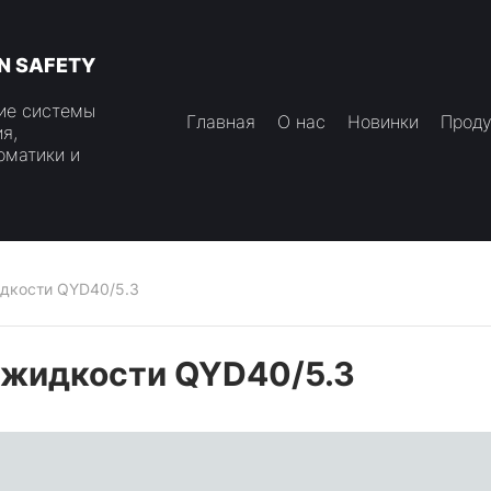
N SAFETY
ие системы
Главная
О нас
Новинки
Проду
я,
оматики и
идкости QYD40/5.3
 жидкости QYD40/5.3