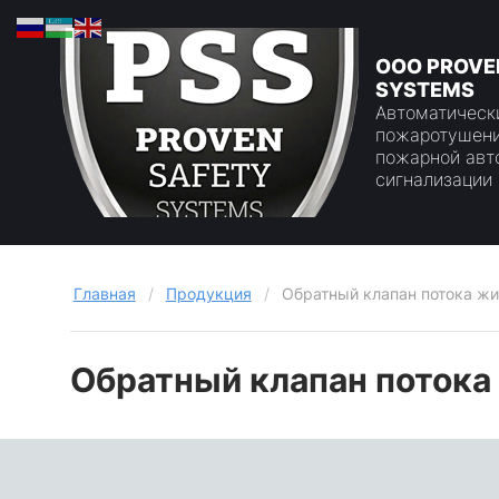
ООО PROVE
SYSTEMS
Автоматическ
пожаротушени
пожарной авт
сигнализации
Главная
/
Продукция
/
Обратный клапан потока ж
Обратный клапан потока