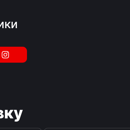
ики
вку